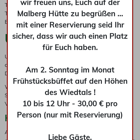
wir freuen uns, Euch auf der
Telefon: 02638-1098
Malberg Hütte zu begrüßen ...
Telefax: 02638-6684
E-Mail: office@malberg-huette.de
mit einer Reservierung seid Ihr
Umsatzsteuer-ID
sicher, dass wir auch einen Platz
für Euch haben.
Umsatzsteuer-Identifikationsnummer gemäß §27
a Umsatzsteuergesetz:
Am 2. Sonntag im Monat
DE198768505
Frühstücksbüffet auf den Höhen
Wir sind nicht bereit oder verpflichtet, an
des Wiedtals !
Streitbeilegungsverfahren vor einer
10 bis 12 Uhr - 30,00 € pro
Verbraucherschlichtungsstelle teilzunehmen.
Person (nur mit Reservierung)
Haftung für Inhalte
Als Diensteanbieter sind wir für eigene Inhalte
Liebe Gäste,