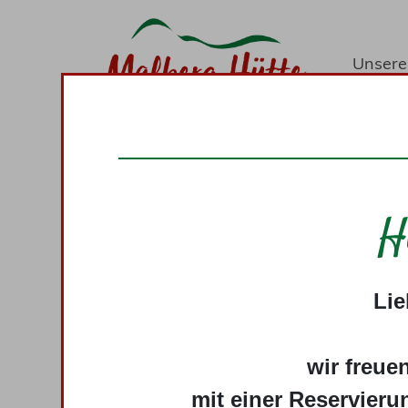
Unsere
Kontak
Wir 
H
Das Rezept für regionale Geschmackserl
Lie
Region und bringe sie mit den besten
besten Falle entsteht daraus der „Natur
die alle das geme
wir freue
Der „Naturgenuss-Gastgeber“ ist das n
mit einer Reservieru