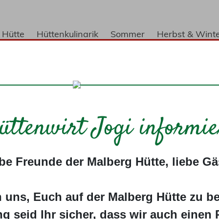
 Hütte
Hüttenkulinarik
Sommer
Herbst & Wint
t & Anfahrt
sind Naturgenuss-Gast
üttenwirt Jogi informie
Wo das Gute liegt so nah!
ebnisse ist so einfach wie überzeugend. Man nehme K
be Freunde der Malberg Hütte, liebe Gä
 Produkten aus heimischer Landwirtschaft und regio
genuss-Gastgeber“ – ein lebendiges Netzwerk aus Ga
insame Verständnis von Qualität und solider Handwerkl
n uns, Euch auf der Malberg Hütte zu be
eue Regionalprojekt in der Naturparkregion Rhein-We
ng seid Ihr sicher, dass wir auch einen 