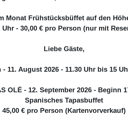
Leidenschaft zum Produkt und der Liebe zur Region.
m Monat Frühstücksbüffet auf den Höhe
2 Uhr - 30,00 € pro Person (nur mit Rese
Liebe Gäste,
 - 11. August 2026 - 11.30 Uhr bis 15 Uh
S OLÉ - 12. September 2026 - Beginn 1
naturgenuss-gastgeber.de
Spanisches Tapasbuffet
45,00 € pro Person (Kartenvorverkauf)