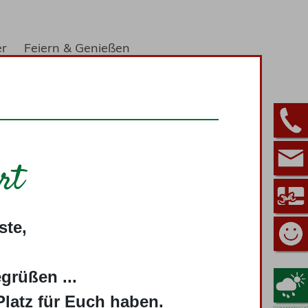
er
Feiern & Genießen
geber
rt
öche und Gastgeber mit Leidenschaft zur
ste,
nalen Genussmanufakturen zusammen. Im
stronomen, Produzenten und Verarbeitern,
ichkeit verbindet.
grüßen ...
sterwald. Es ist das neue Prädikat für
Platz für Euch haben.