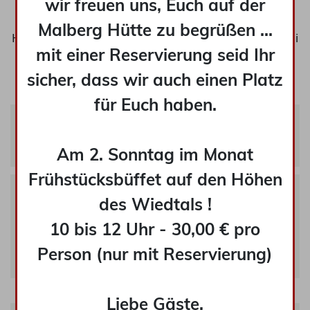
dass wir nicht immer alles vorrätig haben.
wir freuen uns, Euch auf der
Da wir allen unseren Gästen ihr persönliches
Malberg Hütte zu begrüßen ...
Hüttenerlebnis bereiten möchten, haben wir zwei
mit einer Reservierung seid Ihr
Speisekarten:
sicher, dass wir auch einen Platz
für Euch haben.
Hütten Speisekarte
für unsere spontanen Gäste
Am 2. Sonntag im Monat
Frühstücksbüffet auf den Höhen
Speisekarte &
des Wiedtals !
Naturgenusskarte
10 bis 12 Uhr - 30,00 € pro
nur mit Tisch-Reservierung, nicht an Sonn-
Person (nur mit Reservierung)
und Feiertagen
Liebe Gäste,