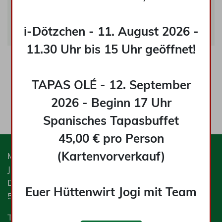
Darf´s was leckeres zu
trinken sein?!
i-Dötzchen - 11. August 2026 -
11.30 Uhr bis 15 Uhr geöffnet!
Für unsere kleinen Gäste halten wir
selbstverständlich auch eine Speisekarte bereit.
TAPAS OLÉ - 12. September
Fragen Sie uns vor Ort nach der Kinderkarte.
2026 - Beginn 17 Uhr
Spanisches Tapasbuffet
45,00 € pro Person
(Kartenvorverkauf)
Malberg Hütte
Jürgen Hühner
Dorfstraße 10
Euer Hüttenwirt Jogi mit Team
53547 Hausen / Ortsteil Hähnen
Telefon: